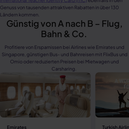
International Teacher Identity Card (ITIC)
ebenfalls in den
Genuss von tausenden attraktiven Rabatten in über 130
Ländern kommen.
Günstig von A nach B – Flug,
Bahn & Co.
Profitiere von Ersparnissen bei Airlines wie Emirates und
Singapore, günstigen Bus- und Bahnreisen mit FlixBus und
Omio oder reduzierten Preisen bei Mietwagen und
Carsharing.
Emirates
Turkish Airli