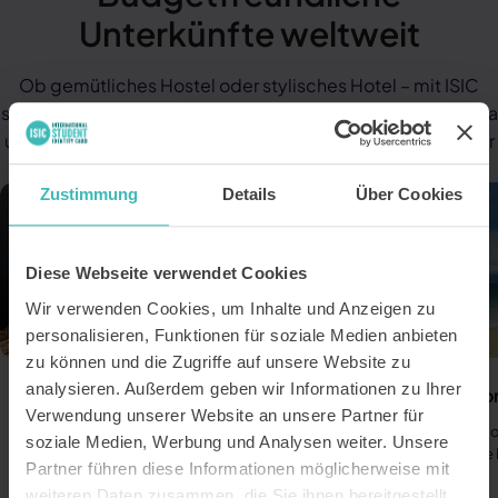
Unterkünfte weltweit
Ob gemütliches Hostel oder stylisches Hotel – mit ISIC
sicherst du dir Rabatte für Unterkünfte in Österreich, Europa
und bis in die entlegensten Ecken der Welt. So bleibt mehr
Geld für Erlebnisse vor Ort übrig!
Zustimmung
Details
Über Cookies
Diese Webseite verwendet Cookies
Wir verwenden Cookies, um Inhalte und Anzeigen zu
personalisieren, Funktionen für soziale Medien anbieten
zu können und die Zugriffe auf unsere Website zu
analysieren. Außerdem geben wir Informationen zu Ihrer
Expedia
Booking.c
Verwendung unserer Website an unsere Partner für
6% Rabatt auf deine Hotelbuchung.
Urlaubsangebo
soziale Medien, Werbung und Analysen weiter. Unsere
mehr auf deine
Partner führen diese Informationen möglicherweise mit
weiteren Daten zusammen, die Sie ihnen bereitgestellt