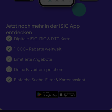
den abgelaufenen Status der Karte und verdunkelt
gefälschter Screenshot vorgezeigt werden kann.
die virtuelle Karte im Hintergrund
Das ISIC Hologramm: Zeigt den bekannten ISIC-
Karte erneuern »
Globus und flimmert in wechselnden Farben über
die Karte.
Jetzt noch mehr in der ISIC App
entdecken
Digitale ISIC, ITIC & IYTC Karte
1.000+ Rabatte weltweit
Limitierte Angebote
Deine Favoriten speichern
Einfache Suche, Filter & Kartenansicht
Google Play
App Store