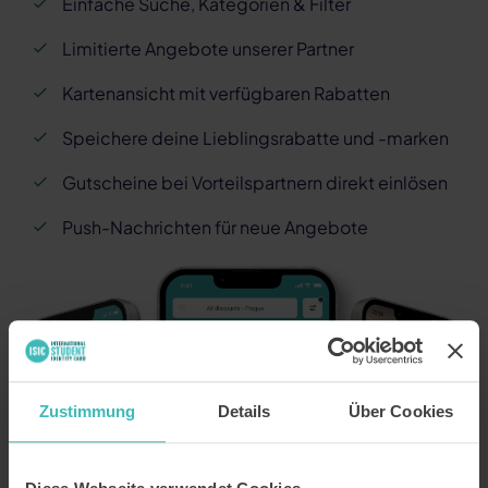
Einfache Suche, Kategorien & Filter
Limitierte Angebote unserer Partner
Kartenansicht mit verfügbaren Rabatten
Speichere deine Lieblingsrabatte und -marken
Gutscheine bei Vorteilspartnern direkt einlösen
Push-Nachrichten für neue Angebote
Zustimmung
Details
Über Cookies