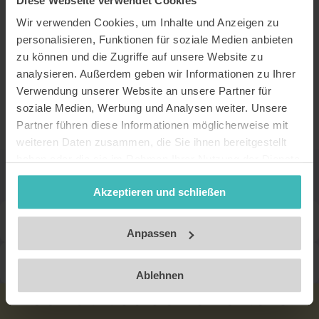
Diese Webseite verwendet Cookies
Wir verwenden Cookies, um Inhalte und Anzeigen zu
personalisieren, Funktionen für soziale Medien anbieten
zu können und die Zugriffe auf unsere Website zu
analysieren. Außerdem geben wir Informationen zu Ihrer
Verwendung unserer Website an unsere Partner für
soziale Medien, Werbung und Analysen weiter. Unsere
Partner führen diese Informationen möglicherweise mit
weiteren Daten zusammen, die Sie ihnen bereitgestellt
Gültigkeit deiner ISIC Karte
haben oder die sie im Rahmen Ihrer Nutzung der Dienste
gesammelt haben. Unsere Datenschutzerklärung finden
prüfen
Akzeptieren und schließen
Sie
hier
.
Impressum
Merkmale einer gültigen digitalen ISIC (ITIC, IYTC)
Anpassen
Merkmale einer ungültigen digitalen ISIC (ITIC, IYTC)
Ablehnen
So nutzt du deine Vorteile