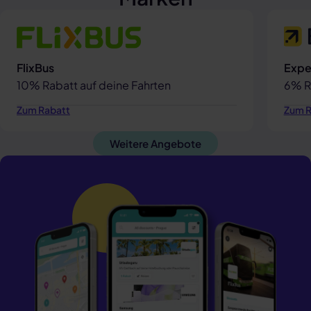
FlixBus
Expe
10% Rabatt auf deine Fahrten
6% R
Zum Rabatt
Zum R
Weitere Angebote