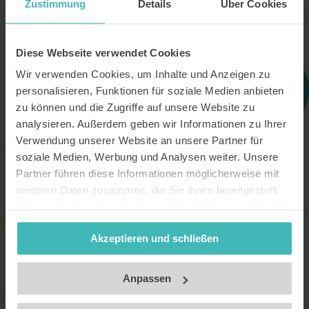
Zustimmung
Details
Über Cookies
Diese Webseite verwendet Cookies
Wir verwenden Cookies, um Inhalte und Anzeigen zu
personalisieren, Funktionen für soziale Medien anbieten
zu können und die Zugriffe auf unsere Website zu
analysieren. Außerdem geben wir Informationen zu Ihrer
Weltweit anerkannt
Verwendung unserer Website an unsere Partner für
soziale Medien, Werbung und Analysen weiter. Unsere
International anerkannter Nachweis für deinen Status
Partner führen diese Informationen möglicherweise mit
als Student, Lehrer etc. - unterstützt von der
weiteren Daten zusammen, die Sie ihnen bereitgestellt
UNESCO.
haben oder die sie im Rahmen Ihrer Nutzung der Dienste
1.000+ Rabatte
gesammelt haben. Unsere Datenschutzerklärung finden
Zugang zu attraktiven Rabatten für Shopping,
Akzeptieren und schließen
Sie
hier
.
Unterhaltung und vieles mehr – sowohl im Inland als
Impressum
auch im Ausland!
Anpassen
Günstig Reisen