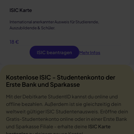
Klicke oben neben deinem Namen auf
ISIC Karte
„bearbeiten“ .
Klicke auf „Abgelaufene Karte ersetzen“ und gib
International anerkannter Ausweis für Studierende,
deine neue Kartennummer ein.
Auszubildende & Schüler.
Wichtig:
Dies funktioniert nur, wenn die Schreibweise
18 €
deines Namens auf der alten und der neuen Karte
ISIC beantragen
Mehr Infos
genau übereinstimmt. Sollte das nicht der Fall sein,
nimm bitte
Kontakt
zu uns auf und wir helfen dir gerne
weiter.
Kostenlose ISIC - Studentenkonto der
Erste Bank und Sparkasse
Mit der Debitkarte StudentID kannst du online und
offline bezahlen. Außerdem ist sie gleichzeitig dein
weltweit gültiger ISIC Studentenausweis. Eröffne dein
Gratis-Studentenkonto online oder in einer Erste Bank
und Sparkasse Filiale - erhalte deine
ISIC Karte
kostenlos
zu deinem neuen Konto!