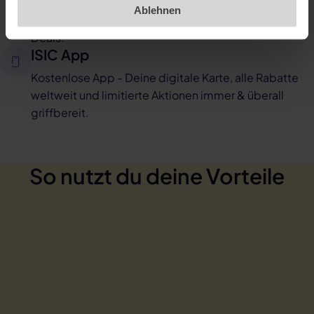
Flug, Hotel oder Pauschalreise? Günstig und flexibel
Ablehnen
Reisen mit exklusiven Rabatten. Sicher dir Top Reise-
Deals!
ISIC App
Kostenlose App - Deine digitale Karte, alle Rabatte
weltweit und limitierte Aktionen immer & überall
griffbereit.
So nutzt du deine Vorteile