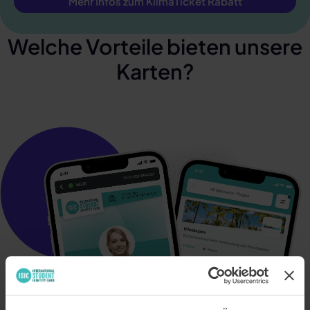
Mehr Infos zum KlimaTicket Rabatt
Welche Vorteile bieten unsere
Karten?