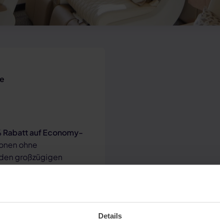
fe
% Rabatt auf Economy-
onen ohne
 den großzügigen
liches Gepäckstück
.
Bei
 Freigepäckgrenzen. Es
Details