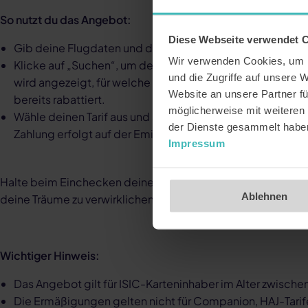
So nutzt du das Angebot:
Diese Webseite verwendet 
Gib deine Flugdaten und den Rabattcode in das Feld „A
Wir verwenden Cookies, um I
Klicke auf „Suchen“, um deinen gewünschten Flug zu bu
und die Zugriffe auf unsere 
wird angezeigt, für welche Tarife der Rabatt gilt. Die ang
Website an unsere Partner fü
bereits rabattiert.
möglicherweise mit weiteren
Wähle deinen Tarif aus und schließe den üblichen Buchu
der Dienste gesammelt habe
Zahlung erfolgt auf der Emirates-Website.
Impressum
Halte beim Einchecken deine gültige ISIC-Karte bereit un
Ablehnen
deine Träume zu verwirklichen.
Wichtiger Hinweis:
Das Angebot gilt für ISIC-Karteninhaber im Alter zwischen
Die Ermäßigungen gelten nicht für Companion, HAJ-Tar