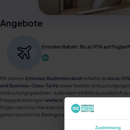
Angebote
Emirates Rabatt: Bis zu 10% auf Flugtari
Mit deinem
Emirates Studentenrabatt
erhältst du
bis zu 10
und Business-Class-Tarife
sowie flexible Umbuchungsopti
Umbuchungsgebühren. Außerdem erhältst du zusätzlich zu
Freigepäckmengen
weitere 10kg Gepäck oder ein zusätz
Flügen nach/von Kanada und den USA gelten die normalen
gelten bestimmte Bedingungen.
Zustimmung