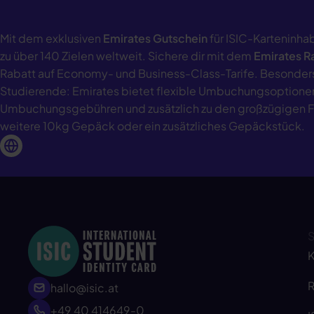
Mit dem exklusiven
Emirates Gutschein
für ISIC-Karteninhab
zu über 140 Zielen weltweit. Sichere dir mit dem
Emirates R
Rabatt auf Economy- und Business-Class-Tarife. Besonders 
Studierende: Emirates bietet flexible Umbuchungsoptione
Umbuchungsgebühren und zusätzlich zu den großzügigen
weitere 10kg Gepäck oder ein zusätzliches Gepäckstück.
K
R
hallo@isic.at
+49 40 414649-0