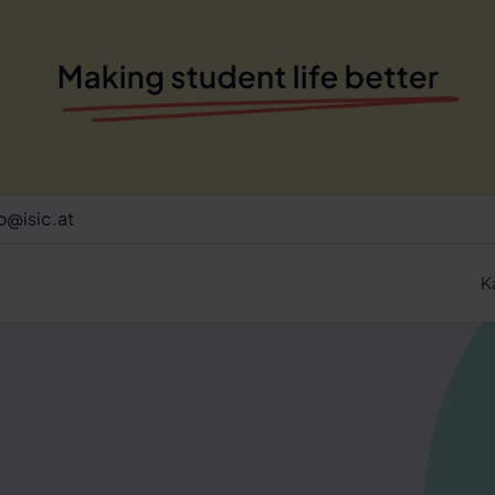
o@isic.at
K