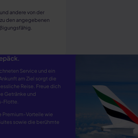
 und andere von der
h zu den angegebenen
äßigungsfähig.
Gepäck.
ichneten Service und ein
nkunft am Ziel sorgt die
essliche Reise. Freue dich
ose Getränke und
-Flotte.
che Premium-Vorteile wie
Suites sowie die berühmte