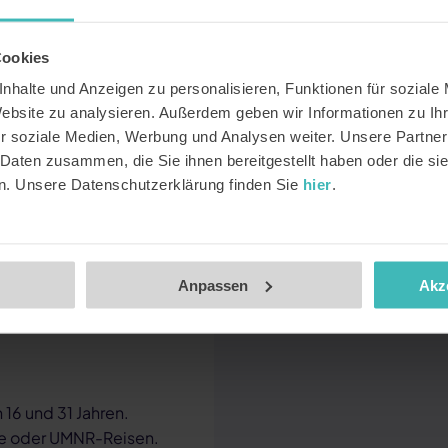
Cookies
ngebotscode“ ein.
nhalte und Anzeigen zu personalisieren, Funktionen für soziale
chen. Auf der Website
Website zu analysieren. Außerdem geben wir Informationen zu I
ezeigten Preise sind
r soziale Medien, Werbung und Analysen weiter. Unsere Partner
 Daten zusammen, die Sie ihnen bereitgestellt haben oder die s
ngsvorgang ab. Die
n. Unsere Datenschutzerklärung finden Sie
hier
.
d mach dich auf den Weg,
Anpassen
Akz
 16 und 31 Jahren.
ife oder UMNR-Reisen.