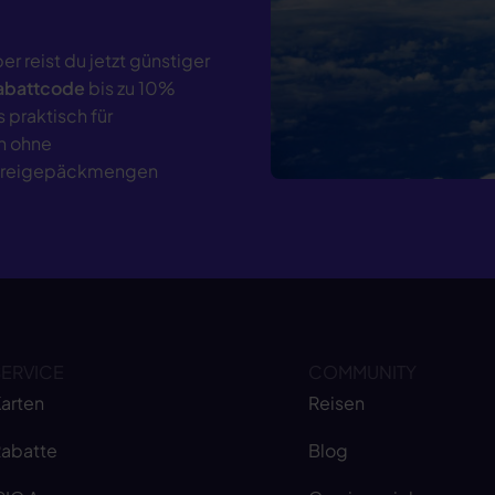
er reist du jetzt günstiger
abattcode
bis zu 10%
praktisch für
n ohne
 Freigepäckmengen
SERVICE
COMMUNITY
arten
Reisen
abatte
Blog