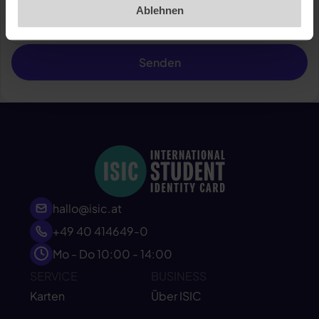
Ablehnen
Senden
hallo@isic.at
+49 40 414649-0
Mo - Do 10:00 - 14:00
SERVICE
BUSINESS
Karten
Über ISIC