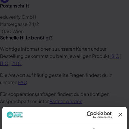
Postanschrift
eduverify GmbH
Marxergasse 24/2
1030 Wien
Schnelle Hilfe benötigt?
Wichtige Informationen zu unseren Karten und zur
Bestellung bekommst du beim jeweiligen Produkt
ISIC
|
ITIC
|
IYTC
.
Die Antwort auf häufig gestellte Fragen findest du in
unseren
FAQ
.
Für Kooperationsanfragen findest du den richtigen
Ansprechpartner unter
Partner werden
.