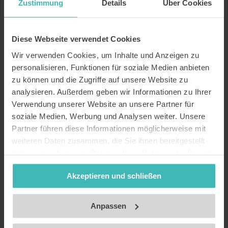
Name und Nachname
Zustimmung
Details
Über Cookies
Diese Webseite verwendet Cookies
E-Mail
Wir verwenden Cookies, um Inhalte und Anzeigen zu
personalisieren, Funktionen für soziale Medien anbieten
zu können und die Zugriffe auf unsere Website zu
Betreff
analysieren. Außerdem geben wir Informationen zu Ihrer
Verwendung unserer Website an unsere Partner für
soziale Medien, Werbung und Analysen weiter. Unsere
Kartennummer
Partner führen diese Informationen möglicherweise mit
weiteren Daten zusammen, die Sie ihnen bereitgestellt
haben oder die sie im Rahmen Ihrer Nutzung der Dienste
Nachricht
gesammelt haben. Unsere Datenschutzerklärung finden
Akzeptieren und schließen
Sie
hier
.
Impressum
Anpassen