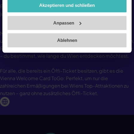
Akzeptieren und schließen
Entdecke Wien auf deine Art! Perfekt für Studierende &
Sie
hier
.
junge Reisende. Entdecke Wien smart und preiswert.
Impressum
Anpassen
Mit der Vienna Welcome Card fährst du gratis mit den Öffis
und erhältst tolle Rabatte bei Museen, Sehenswürdigkeiten,
Ablehnen
Restaurants und vielem mehr. Ob 24h, 48h, 72h oder 7 Tage
– du bestimmst, wie lange du Wien entdecken möchtest.
Für alle, die bereits ein Öffi-Ticket besitzen, gibt es die
Vienna Welcome Card ToGo: Perfekt, um nur die
zahlreichen Ermäßigungen bei Wiens Top-Attraktionen zu
nutzen – ganz ohne zusätzliches Öffi-Ticket.