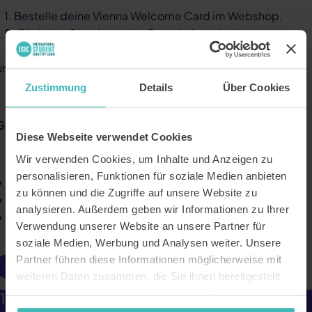
1. Bestelle deine Vienna Welcome Card im Webshop.
2. Gib beim Checkout den Gutscheincode ein
3. Spare 10 % auf alle Varianten – 24h, 48h, 72h, 7 Tage
und ToGo!
Zustimmung
Details
Über Cookies
Gutscheinbedingungen:
Diese Webseite verwendet Cookies
Wir verwenden Cookies, um Inhalte und Anzeigen zu
personalisieren, Funktionen für soziale Medien anbieten
Nicht kombinierbar mit anderen Aktionen
zu können und die Zugriffe auf unsere Website zu
Gültig bis auf Widerruf
analysieren. Außerdem geben wir Informationen zu Ihrer
10 % Rabatt gelten nicht auf Add-ons (CAT – City Airport
Verwendung unserer Website an unsere Partner für
Train und Big Bus)
soziale Medien, Werbung und Analysen weiter. Unsere
Partner führen diese Informationen möglicherweise mit
Online benutzen
weiteren Daten zusammen, die Sie ihnen bereitgestellt
haben oder die sie im Rahmen Ihrer Nutzung der Dienste
10% Rabatt auf deine City Card.
gesammelt haben. Unsere Datenschutzerklärung finden