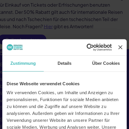
für Einkauf von Tickets oder Erfrischungen benutzen
kannst. Der 50% Rabatt gilt auch für internationale Reisen
aus und nach Tschechien für den tschechischen Teil der
Reise. Noch Fragen?
Hier
gibt es Antworten!
Online benutzen
50% Rabatt auf Tickets & 25% Cashback.
Zustimmung
Details
Über Cookies
Entdecke Zentraleuropa mit
Leo Express
auf die
entspannte Art: Genieße moderne Züge, die für eine
sichere und angenehme Reise konzipiert sind. Reise
Diese Webseite verwendet Cookies
bequem von Prag aus zu Zielen wie Bratislava, Krakau,
Warschau, Prešov, Dresden, Leipzig oder Frankfurt sowie in
Wir verwenden Cookies, um Inhalte und Anzeigen zu
personalisieren, Funktionen für soziale Medien anbieten
viele andere Städte in der Tschechischen Republik, der
zu können und die Zugriffe auf unsere Website zu
Slowakei, Polen und Deutschland.
analysieren. Außerdem geben wir Informationen zu Ihrer
Selbstverständlich ist überall in den modernen Zügen und
Verwendung unserer Website an unsere Partner für
Bussen WLAN kostenlos verfügbar und es gibt Steckdosen
soziale Medien, Werbung und Analysen weiter. Unsere