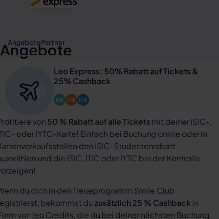
Angebote
Partner
Angebote
Leo Express: 50% Rabatt auf Tickets &
25% Cashback
Profitiere von
50 % Rabatt auf alle Tickets
mit deiner ISIC-,
ITIC- oder IYTC-Karte! Einfach bei Buchung online oder in
Kartenverkaufsstellen den ISIC-Studentenrabatt
auswählen und die ISIC, ITIC oder IYTC bei der Kontrolle
vorzeigen!
Wenn du dich in den Treueprogramm Smile Club
registrierst, bekommst du
zusätzlich 25 % Cashback
in
Form von leo Credits, die du bei deiner nächsten Buchung