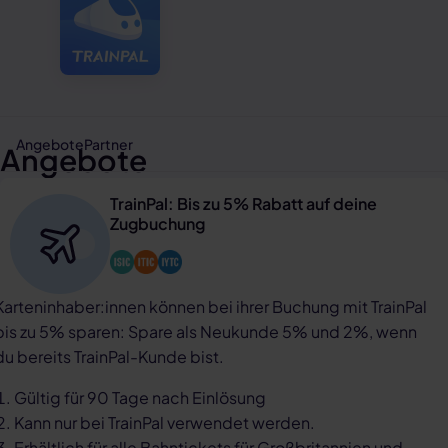
Angebote
Partner
Angebote
TrainPal: Bis zu 5% Rabatt auf deine
Zugbuchung
Karteninhaber:innen können bei ihrer Buchung mit TrainPal
bis zu 5% sparen: Spare als Neukunde 5% und 2%, wenn
du bereits TrainPal-Kunde bist.
Gültig für 90 Tage nach Einlösung
Kann nur bei TrainPal verwendet werden.
Erhältlich für alle Bahntickets für Großbritannien und