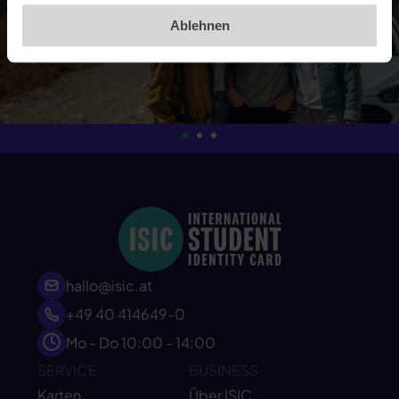
Ablehnen
hallo@isic.at
+49 40 414649-0
Mo - Do 10:00 - 14:00
SERVICE
BUSINESS
Karten
Über ISIC