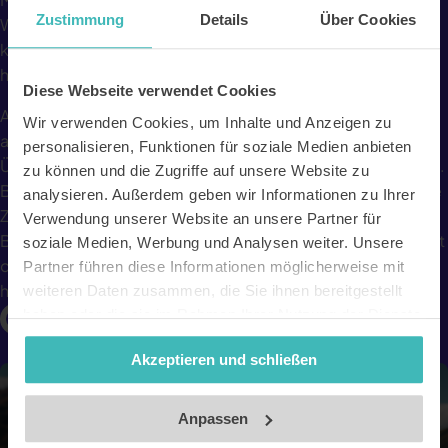
Zustimmung
Details
Über Cookies
Welt übersichtlich und einfach. Egal, ob es sich um ein
kleines Auto, einen Transporter, oder alles dazwischen
handelt, du findest was du brauchst.
Diese Webseite verwendet Cookies
Alle obligatorischen Gebühren, Steuern und Extras sind im
Wir verwenden Cookies, um Inhalte und Anzeigen zu
angegebenen Preis enthalten, sodass es keine
personalisieren, Funktionen für soziale Medien anbieten
Überraschungen gibt, wenn du am Mietschalter ankommst.
zu können und die Zugriffe auf unsere Website zu
Bei DiscoverCars.com kannst du dir sicher sein, dass deine
analysieren. Außerdem geben wir Informationen zu Ihrer
Zufriedenheit an erster Stelle steht, was durch die
Verwendung unserer Website an unsere Partner für
Bewertungen von Zehntausenden von Kunden auf Trustpilot
soziale Medien, Werbung und Analysen weiter. Unsere
deutlich wird. Dein 24/7-Kundendienst ist immer bereit zu
Partner führen diese Informationen möglicherweise mit
helfen!
weiteren Daten zusammen, die Sie ihnen bereitgestellt
haben oder die sie im Rahmen Ihrer Nutzung der Dienste
gesammelt haben. Unsere Datenschutzerklärung finden
Akzeptieren und schließen
Sie
hier
.
Impressum
Anpassen