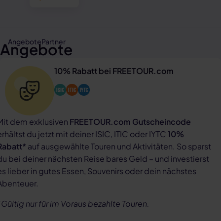
Angebote
Partner
Angebote
10% Rabatt bei FREETOUR.com
Mit dem exklusiven
FREETOUR.com Gutscheincode
erhältst du jetzt mit deiner ISIC, ITIC oder IYTC
10%
Rabatt*
auf ausgewählte Touren und Aktivitäten. So sparst
du bei deiner nächsten Reise bares Geld – und investierst
es lieber in gutes Essen, Souvenirs oder dein nächstes
Abenteuer.
*
Gültig nur für im Voraus bezahlte Touren.