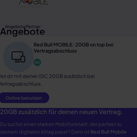
Angebote
Partner
Angebote
Red Bull MOBILE: 20GB on top bei
Vertragsabschluss
Hol dir mit deiner ISIC 20GB zusätzlich bei
Vertragsabschluss.
Online benutzen
20GB zusätzlich für deinen neuen Vertrag.
Du suchst einen starken Mobilfunktarif, der perfekt zu
deinem digitalen Alltag passt? Dann ist
Red Bull Mobile