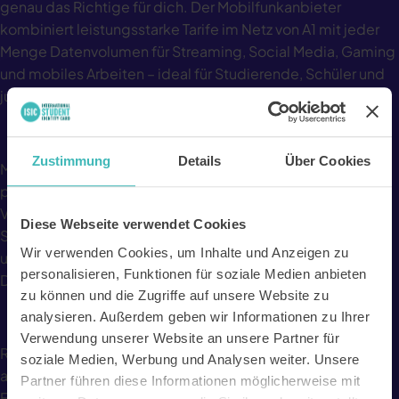
genau das Richtige für dich. Der Mobilfunkanbieter
kombiniert leistungsstarke Tarife im Netz von A1 mit jeder
Menge Datenvolumen für Streaming, Social Media, Gaming
und mobiles Arbeiten – ideal für Studierende, Schüler und
junge Menschen, die jederzeit online sein möchten.
Zustimmung
Details
Über Cookies
Mit einem
Red Bull Mobile Gutscheincode
über ISIC
profitierst du jetzt von einem exklusiven Vorteil: Bei einem
Vertragsabschluss erhältst du
20GB Datenvolumen on top
.
Diese Webseite verwendet Cookies
So surfst du noch länger mit Highspeed-Geschwindigkeit
Wir verwenden Cookies, um Inhalte und Anzeigen zu
und musst dir weniger Gedanken über dein monatliches
personalisieren, Funktionen für soziale Medien anbieten
Datenlimit machen.
zu können und die Zugriffe auf unsere Website zu
analysieren. Außerdem geben wir Informationen zu Ihrer
Verwendung unserer Website an unsere Partner für
Red Bull Mobile steht für flexible Mobilfunklösungen,
soziale Medien, Werbung und Analysen weiter. Unsere
attraktive Tarifpakete und ein modernes digitales Erlebnis.
Partner führen diese Informationen möglicherweise mit
Egal ob du unterwegs Videos streamst, an Online-