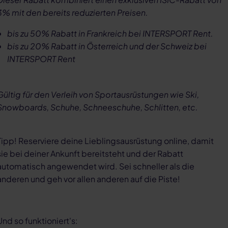
3% mit den bereits reduzierten Preisen.
bis zu 50% Rabatt in Frankreich bei INTERSPORT Rent.
bis zu 20% Rabatt in Österreich und der Schweiz bei
INTERSPORT Rent
Gültig für den Verleih von Sportausrüstungen wie Ski,
Snowboards, Schuhe, Schneeschuhe, Schlitten, etc.
Tipp! Reserviere deine Lieblingsausrüstung online, damit
sie bei deiner Ankunft bereitsteht und der Rabatt
automatisch angewendet wird. Sei schneller als die
anderen und geh vor allen anderen auf die Piste!
Und so funktioniert's: