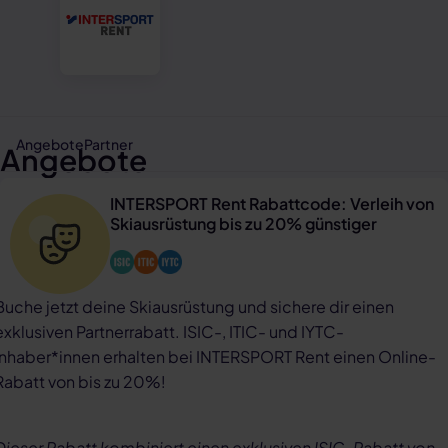
Angebote
Partner
Angebote
INTERSPORT Rent Rabattcode: Verleih von
Skiausrüstung bis zu 20% günstiger
Buche jetzt deine Skiausrüstung und sichere dir einen
exklusiven Partnerrabatt. ISIC-, ITIC- und IYTC-
Inhaber*innen erhalten bei INTERSPORT Rent einen Online-
Rabatt von bis zu 20%!
Dieser Rabatt kombiniert einen exklusiven ISIC-Rabatt von