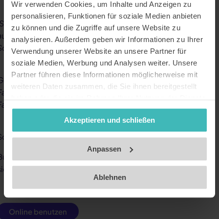
Wir verwenden Cookies, um Inhalte und Anzeigen zu
personalisieren, Funktionen für soziale Medien anbieten
ISIC-, ITIC- und IYTC-Mitglieder erhalten einen 3% Rabatt
zu können und die Zugriffe auf unsere Website zu
auf den online buchbaren Preis in Österreich und der
analysieren. Außerdem geben wir Informationen zu Ihrer
Schweiz.
Verwendung unserer Website an unsere Partner für
soziale Medien, Werbung und Analysen weiter. Unsere
Partner führen diese Informationen möglicherweise mit
Gültig für die Anmietung von Sportgeräten, darunter:
weiteren Daten zusammen, die Sie ihnen bereitgestellt
Fahrräder (Citybikes, E-Mountainbikes, vollgefederte
haben oder die sie im Rahmen Ihrer Nutzung der Dienste
Fahrräder und mehr), Klettersteigsets, Wanderausrüstung
gesammelt haben. Unsere Datenschutzerklärung finden
Akzeptieren und schließen
Sie
hier
.
Impressum
So funktioniert's:
Anpassen
Buche einfach online über den angegebenen Link und
sichere dir deinen exklusiven Rabatt.
Ablehnen
Online benutzen