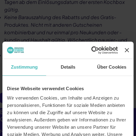
Tagen ab dem Einlösungsdatum der ersten Kochbox
gültig.
Keine Barauszahlung des Rabatts und des Gratis-
Produktes. Nicht mit anderen Gutscheinen
kombinierbar und nur einmal pro Neukunden oder -
kundin und Haushalt gültig. Wöchentlich pausier- und
kündbar. Preisänderungen vorbehalten.
Im Übrigen gelten die Allgemeinen
Geschäftsbedingungen von HelloFresh:
Zustimmung
Details
Über Cookies
hellofresh.at/about/agb
Diese Webseite verwendet Cookies
Online benutzen
Wir verwenden Cookies, um Inhalte und Anzeigen zu
personalisieren, Funktionen für soziale Medien anbieten
Bis zu 85€ Rabatt auf 4 Boxen + 3 Monate
zu können und die Zugriffe auf unsere Website zu
Gratis-Goodie.
analysieren. Außerdem geben wir Informationen zu Ihrer
Verwendung unserer Website an unsere Partner für
Mit
HelloFresh
wird Kochen einfach, lecker und
soziale Medien, Werbung und Analysen weiter. Unsere