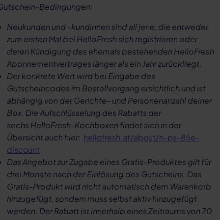
Gutschein-Bedingungen:
Neukunden und -kundinnen sind all jene, die entweder
zum ersten Mal bei HelloFresh sich registrieren oder
deren Kündigung des ehemals bestehenden HelloFresh
Abonnementvertrages länger als ein Jahr zurückliegt.
Der konkrete Wert wird bei Eingabe des
Gutscheincodes im Bestellvorgang ersichtlich und ist
abhängig von der Gerichte- und Personenanzahl deiner
Box. Die Aufschlüsselung des Rabatts der
sechs HelloFresh-Kochboxen findet sich in der
Übersicht auch hier
:
hellofresh.at/about/n-ps-85e-
discount
Das Angebot zur Zugabe eines Gratis-Produktes gilt für
drei Monate nach der Einlösung des Gutscheins. Das
Gratis-Produkt wird nicht automatisch dem Warenkorb
hinzugefügt, sondern muss selbst aktiv hinzugefügt
werden. Der Rabatt ist innerhalb eines Zeitraums von 70