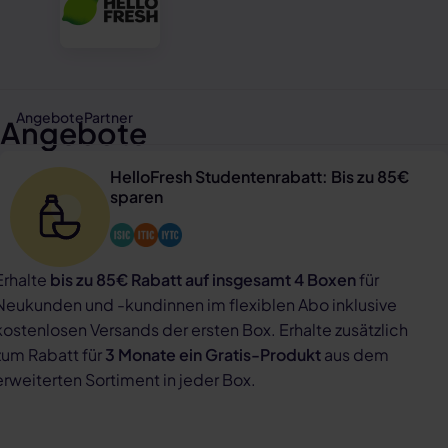
Angebote
Partner
Angebote
HelloFresh Studentenrabatt: Bis zu 85€
sparen
Erhalte
bis zu 85€ Rabatt auf insgesamt 4 Boxen
für
Neukunden und -kundinnen im flexiblen Abo inklusive
kostenlosen Versands der ersten Box. Erhalte zusätzlich
zum Rabatt für
3 Monate ein Gratis-Produkt
aus dem
erweiterten Sortiment in jeder Box.