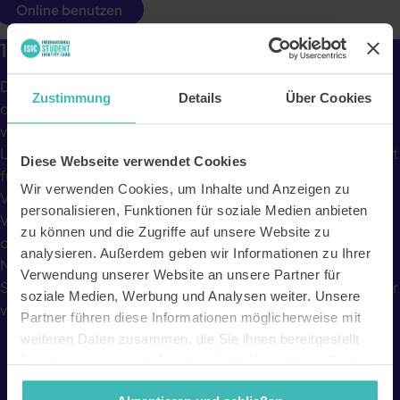
Online benutzen
10% Rabatt auf den Versand.
Du planst ein Auslandssemester, ziehst in eine neue Stadt
Zustimmung
Details
Über Cookies
oder möchtest Gepäck und Pakete unkompliziert
verschicken? Dann ist
Eurosender
genau die richtige
Lösung für dich. Die innovative Logistikplattform vergleicht
Diese Webseite verwendet Cookies
für dich die Angebote zahlreicher internationaler
Wir verwenden Cookies, um Inhalte und Anzeigen zu
Versanddienstleister und findet schnell die passende
personalisieren, Funktionen für soziale Medien anbieten
Versandoption – egal ob für Koffer, Pakete, Dokumente
zu können und die Zugriffe auf unsere Website zu
oder sogar komplette Umzüge. Dank eines großen
analysieren. Außerdem geben wir Informationen zu Ihrer
Netzwerks renommierter Kurierdienste kannst du deine
Verwendung unserer Website an unsere Partner für
Sendungen europaweit und weltweit bequem von Tür zu Tür
soziale Medien, Werbung und Analysen weiter. Unsere
verschicken.
Partner führen diese Informationen möglicherweise mit
weiteren Daten zusammen, die Sie ihnen bereitgestellt
haben oder die sie im Rahmen Ihrer Nutzung der Dienste
gesammelt haben. Unsere Datenschutzerklärung finden