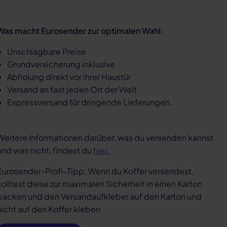
Was macht Eurosender zur optimalen Wahl:
Unschlagbare Preise
Grundversicherung inklusive
Abholung direkt vor Ihrer Haustür
Versand an fast jeden Ort der Welt
Expressversand für dringende Lieferungen.
Weitere Informationen darüber, was du versenden kannst
und was nicht, findest du
hier.
Eurosender-Profi-Tipp: Wenn du Koffer versendest,
solltest diese zur maximalen Sicherheit in einen Karton
packen und den Versandaufkleber auf den Karton und
nicht auf den Koffer kleben