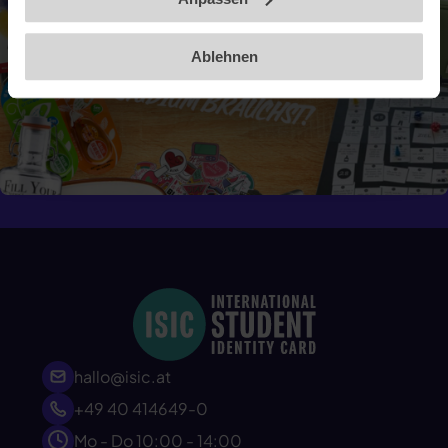
Ablehnen
hallo@isic.at
+49 40 414649-0
Mo - Do 10:00 - 14:00