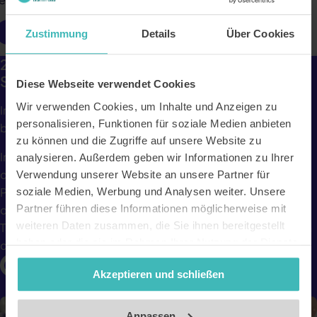
Online benutzen
Zustimmung
Details
Über Cookies
20% auf deine Produktbestellung für deine
Studizeit.
Diese Webseite verwendet Cookies
Wir verwenden Cookies, um Inhalte und Anzeigen zu
In der
CAMPUS-Tüte®
findest du alles, was dein Studi-Herz
personalisieren, Funktionen für soziale Medien anbieten
begehrt.
zu können und die Zugriffe auf unsere Website zu
Im Shop von CAMPUS-Tüte® gibt es dazu alles, was du für
analysieren. Außerdem geben wir Informationen zu Ihrer
dein Studium brauchen kannst. Neben sehr praktischen
Verwendung unserer Website an unsere Partner für
Produkten wie Stiften und Federmäppchen bekommst du
soziale Medien, Werbung und Analysen weiter. Unsere
Partner führen diese Informationen möglicherweise mit
dort auch Dinge für den alltäglichen Bedarf. Du findest
weiteren Daten zusammen, die Sie ihnen bereitgestellt
Tassen und Teller aber auch viele Spiele, die sich sehr gut in
haben oder die sie im Rahmen Ihrer Nutzung der Dienste
das Studi-Leben integrieren.
gesammelt haben. Unsere Datenschutzerklärung finden
Akzeptieren und schließen
Sie
hier
.
Impressum
Anpassen