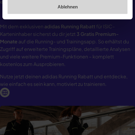
erreichst deine Ziele schneller.
Ablehnen
Mit dem exklusiven
adidas Running Rabatt
für ISIC-
Karteninhaber sicherst du dir jetzt
3 Gratis Premium-
Monate
auf die Running- und Trainingsapp. So erhältst du
Zugriff auf erweiterte Trainingspläne, detaillierte Analysen
und viele weitere Premium-Funktionen – komplett
kostenlos zum Ausprobieren.
Nutze jetzt deinen adidas Running Rabatt und entdecke,
wie einfach es sein kann, motiviert zu trainieren.