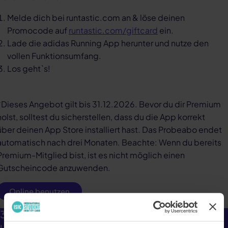
Melde dich bei runtastic.com an & löse deinen
Promocode auf
runtastic.com/giftcard
ein.
Lade die adidas Running App herunter und nutze den
vollen Funktionsumfang.
Los geht`s!
*Dieses Angebot gilt bis 31.12.2026. Bevor du dir Premium
holst, solltest du sicherstellen, dass du die App korrekt
über deinen App Store installiert hast. Das Probeabo endet
automatisch nach drei Monaten. Beachte: Wenn du bereits
Premium-Mitglied bist, ist es nicht möglich einen
Gutscheincode anzuwenden.
Online benutzen
3 Gratis Premium-Monate auf die Running-
und Trainingsapp.