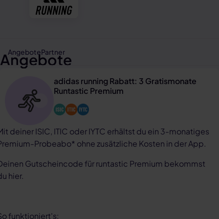
Angebote
Partner
Angebote
adidas running Rabatt: 3 Gratismonate
Runtastic Premium
Mit deiner ISIC, ITIC oder IYTC erhältst du ein 3-monatiges
Premium-Probeabo* ohne zusätzliche Kosten in der App.
Deinen Gutscheincode für runtastic Premium bekommst
du hier.
So funktioniert's: