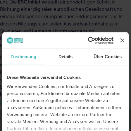
um.
Die
ESC Initiative
stellt einen wichtigen Schritt in
Richtung einer digitalen europäischen Gesellschaft und
eines umfassenden europäischen Bildungsraums dar. In
diesem Bildungsraum sollen Auslandsaufenthalte zum
Studieren und Lernen zur Norm werden und
Bildungsexzellenz für alle zugänglich sein. Im Auftrag der
Hochschulen setzen wir dieses Vorhaben um.
Zustimmung
Details
Über Cookies
Durch die Zusammenführung der ESC mit der ISIC bieten
wir den Studierenden eine attraktive Lösung, die sowohl in
Europa als auch weltweit Vorteile bietet. Gleichzeitig
Diese Webseite verwendet Cookies
stellen wir den Hochschulen eine geeignete technische
Lösung zur Verfügung, um die ESC erfolgreich,
Wir verwenden Cookies, um Inhalte und Anzeigen zu
personalisieren, Funktionen für soziale Medien anbieten
kostengünstig und einfach zu implementieren.
zu können und die Zugriffe auf unsere Website zu
Mehr zur ESC
analysieren. Außerdem geben wir Informationen zu Ihrer
Verwendung unserer Website an unsere Partner für
soziale Medien, Werbung und Analysen weiter. Unsere
Partner führen diese Informationen möglicherweise mit