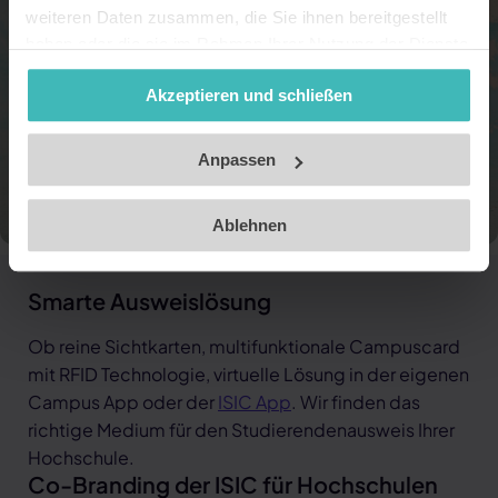
weiteren Daten zusammen, die Sie ihnen bereitgestellt
haben oder die sie im Rahmen Ihrer Nutzung der Dienste
gesammelt haben. Unsere Datenschutzerklärung finden
Akzeptieren und schließen
Sie
hier
.
Impressum
Anpassen
Ablehnen
Smarte Ausweislösung
Ob reine Sichtkarten, multifunktionale Campuscard
mit RFID Technologie, virtuelle Lösung in der eigenen
Campus App oder der
ISIC App
. Wir finden das
richtige Medium für den Studierendenausweis Ihrer
Hochschule.
Co-Branding der ISIC für Hochschulen