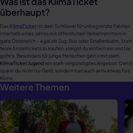
Was ist das KlimaTicket
überhaupt?
Das
KlimaTicket
ist dein Schlüssel für unbegrenzte Fahrten
innerhalb eines Jahres mit öffentlichen Verkehrsmitteln in
ganz Österreich – egal ob Zug, Bus oder Straßenbahn. Statt
teure Einzeltickets zu kaufen, steigst du einfach ein und los
geht’s. Besonders für junge Menschen gibt’s mit dem
KlimaTicket Jugend
ein stark vergünstigtes Angebot. Damit
sparst du nicht nur Geld, sondern tust auch aktiv etwas fürs
Klima.
Weitere Themen