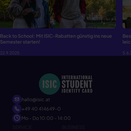
Back to School: Mit ISIC-Rabatten günstig ins neue
Bes
Semester starten!
lei
22.9.2025
5.6
hallo@isic.at
+49 40 414649-0
Mo - Do 10:00 - 14:00
SERVICE
BUSINESS