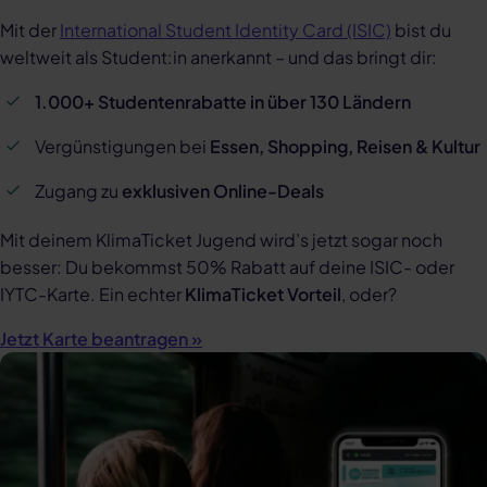
Mit der
International Student Identity Card (ISIC)
bist du
weltweit als Student:in anerkannt – und das bringt dir:
1.000+ Studentenrabatte in über 130 Ländern
Vergünstigungen bei
Essen, Shopping, Reisen & Kultur
Zugang zu
exklusiven Online-Deals
Mit deinem KlimaTicket Jugend wird’s jetzt sogar noch
besser: Du bekommst 50% Rabatt auf deine ISIC- oder
IYTC-Karte. Ein echter
KlimaTicket Vorteil
, oder?
Jetzt Karte beantragen »