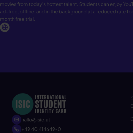
movies from today’s hottest talent. Students can enjoy Yo
ad-free, offline, and in the background at a reduced rate for 
month free trial.
C
D
hallo@isic.at
+49 40 414649-0
I