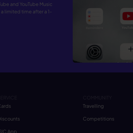
uTube and YouTube Music
a limited time after a 1-
SERVICE
COMMUNITY
ards
Travelling
iscounts
Competitions
SIC App