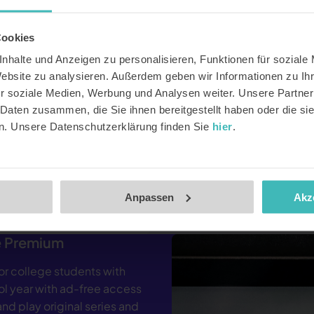
Cookies
nhalte und Anzeigen zu personalisieren, Funktionen für soziale
Website zu analysieren. Außerdem geben wir Informationen zu I
r soziale Medien, Werbung und Analysen weiter. Unsere Partner
 Daten zusammen, die Sie ihnen bereitgestellt haben oder die s
n. Unsere Datenschutzerklärung finden Sie
hier
.
via the Link below!
Anpassen
Akz
be Premium
or college students with
ol year with ad-free access
nd play original series and