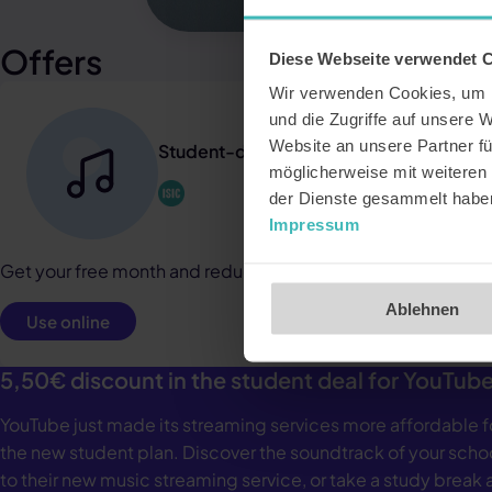
Offers
Diese Webseite verwendet 
Wir verwenden Cookies, um I
und die Zugriffe auf unsere 
Website an unsere Partner fü
Student-deal for Youtube Premium
möglicherweise mit weiteren
der Dienste gesammelt habe
Impressum
Get your free month and reduced rate for Youtube Premium 
Ablehnen
Use online
5,50€ discount in the student deal for YouTu
YouTube just made its streaming services more affordable f
the new student plan. Discover the soundtrack of your scho
to their new music streaming service, or take a study break a