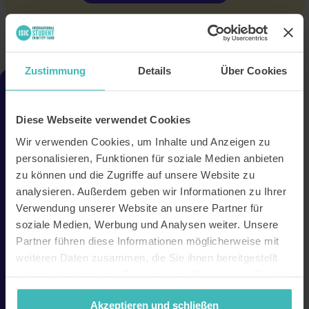
A review of our competitions
Zustimmung
Details
Über Cookies
Diese Webseite verwendet Cookies
Wir verwenden Cookies, um Inhalte und Anzeigen zu
personalisieren, Funktionen für soziale Medien anbieten
zu können und die Zugriffe auf unsere Website zu
analysieren. Außerdem geben wir Informationen zu Ihrer
Verwendung unserer Website an unsere Partner für
soziale Medien, Werbung und Analysen weiter. Unsere
Partner führen diese Informationen möglicherweise mit
weiteren Daten zusammen, die Sie ihnen bereitgestellt
haben oder die sie im Rahmen Ihrer Nutzung der Dienste
ISIC Christmas Giveaway 2025
gesammelt haben. Unsere Datenschutzerklärung finden
Akzeptieren und schließen
Our Christmas competition: Two exclusive
Sie
hier
.