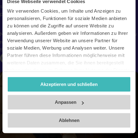
Diese Webseite verwendet Cookies
superior route planning and navigation technology lets you
Wir verwenden Cookies, um Inhalte und Anzeigen zu
plan an adventure that’s perfect for you.
personalisieren, Funktionen für soziale Medien anbieten
zu können und die Zugriffe auf unsere Website zu
analysieren. Außerdem geben wir Informationen zu Ihrer
Millions of adventurers already use komoot to discover new
Verwendung unserer Website an unsere Partner für
routes or explore brand new regions for the first time. Join
soziale Medien, Werbung und Analysen weiter. Unsere
them – and start having better adventures today.
Partner führen diese Informationen möglicherweise mit
weiteren Daten zusammen, die Sie ihnen bereitgestellt
haben oder die sie im Rahmen Ihrer Nutzung der Dienste
gesammelt haben. Unsere Datenschutzerklärung finden
Akzeptieren und schließen
Sie
hier
.
Impressum
Anpassen
Ablehnen