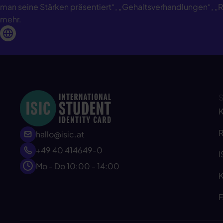
man seine Stärken präsentiert“, „Gehaltsverhandlungen“, „
mehr.
K
R
hallo@isic.at
+49 40 414649-0
I
Mo - Do 10:00 - 14:00
K