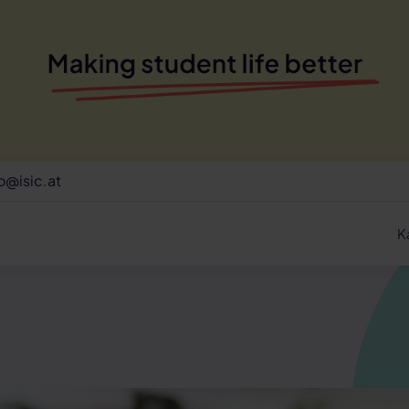
o@isic.at
K