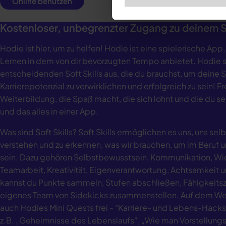
Online benutzen
Kostenloser, unbegrenzter Zugang zu deinem So
Hodie ist hier, um zu helfen! Hodie ist eine spielerische App,
Lernen in dem von dir bevorzugten Tempo anbietet. Hodie s
entscheidenden Soft Skills aus, die du brauchst, um deine 
Karrierepotenzial zu verwirklichen und erfolgreich zu sein! F
Weiterbildung, die Spaß macht, die sich lohnt und die du s
und das alles in einer App.
Was sind Soft Skills? Soft Skills ermöglichen es uns, uns se
verstehen und zu erkennen, was wir brauchen, um im Beruf u
sein. Dazu gehören Selbstbewusstsein, Kommunikation, Wi
Teamarbeit, Kreativität, Eigenverantwortung, Achtsamkeit u
kannst du Punkte sammeln, Stufen abschließen, Fähigkeitsze
eigenes Team von Sidekicks zusammenstellen. Auf dem Weg
auch Hodies Mini Quests frei - "Karriere- und Lebens-Hacks",
z.B. „Geheimnisse des Lebenslaufs“, „Wie man Vorstellung