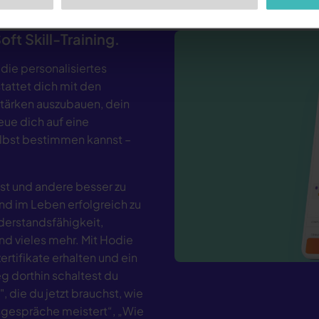
ft Skill-Training.
 die personalisiertes
tattet dich mit den
Stärken auszubauen, dein
reue dich auf eine
elbst bestimmen kannst –
lbst und andere besser zu
nd im Leben erfolgreich zu
derstandsfähigkeit,
nd vieles mehr. Mit Hodie
rtifikate erhalten und ein
 dorthin schaltest du
 die du jetzt brauchst, wie
sgespräche meistert“, „Wie