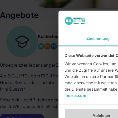
Angebote
Kostenloses unbegrenztes Hodie-Benu
Zustimmung
Diese Webseite verwendet 
Wir verwenden Cookies, um I
Unbegrenzter, lebenslanger Zugang zu Hodie, KOSTENLOS
und die Zugriffe auf unsere 
Als ISIC-, IYTC- oder ITIC-Mitglied erhältst du VIP-Zugang
Website an unsere Partner fü
Hodie-Konto – das sind über 100 Stunden Training für Soft S
möglicherweise mit weiteren
Mini Quests*.
der Dienste gesammelt habe
Impressum
Sobald du Level 3 deines ersten Skillbereichs gemeistert h
das JUWEL deiner Soft Skills), schaltest du die hodie Mini Qu
Ablehnen