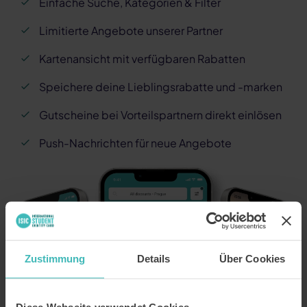
Einfache Suche, Kategorien & Filter
Limitierte Angebote unserer Partner
Kartenansicht mit verfügbaren Rabatten
Speichere deine Lieblingsrabatte und -marken
Gutscheine bei Vorteilspartnern direkt einlösen
Push-Nachrichten für neue Angebote
Zustimmung
Details
Über Cookies