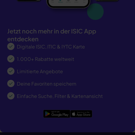
den abgelaufenen Status der Karte und verdunkelt
gefälschter Screenshot vorgezeigt werden kann.
die virtuelle Karte im Hintergrund
Das ISIC Hologramm: Zeigt den bekannten ISIC-
Karte erneuern »
Globus und flimmert in wechselnden Farben über
die Karte.
Jetzt noch mehr in der ISIC App
entdecken
Digitale ISIC, ITIC & IYTC Karte
1.000+ Rabatte weltweit
Limitierte Angebote
Deine Favoriten speichern
Einfache Suche, Filter & Kartenansicht
Google Play
App Store