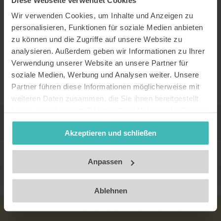
Diese Webseite verwendet Cookies
Wir verwenden Cookies, um Inhalte und Anzeigen zu
personalisieren, Funktionen für soziale Medien anbieten
zu können und die Zugriffe auf unsere Website zu
analysieren. Außerdem geben wir Informationen zu Ihrer
Verwendung unserer Website an unsere Partner für
soziale Medien, Werbung und Analysen weiter. Unsere
Partner führen diese Informationen möglicherweise mit
weiteren Daten zusammen, die Sie ihnen bereitgestellt
Gültigkeit deiner ISIC Karte
haben oder die sie im Rahmen Ihrer Nutzung der Dienste
gesammelt haben. Unsere Datenschutzerklärung finden
prüfen
Akzeptieren und schließen
Sie
hier
.
Impressum
Merkmale einer gültigen digitalen ISIC (ITIC, IYTC)
Anpassen
Merkmale einer ungültigen digitalen ISIC (ITIC, IYTC)
Ablehnen
So nutzt du deine Vorteile